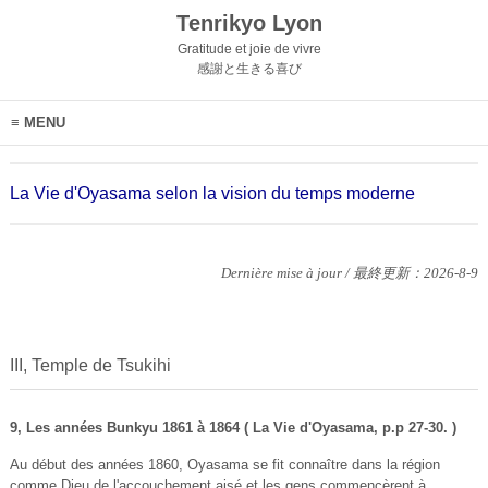
Tenrikyo Lyon
Gratitude et joie de vivre
感謝と生きる喜び
MENU
La Vie d'Oyasama selon la vision du temps moderne
Dernière mise à jour / 最終更新：2026-8-9
III, Temple de Tsukihi
9, Les années Bunkyu 1861 à 1864 ( La Vie d'Oyasama, p.p 27-30. )
Au début des années 1860, Oyasama se fit connaître dans la région
comme Dieu de l'accouchement aisé et les gens commencèrent à