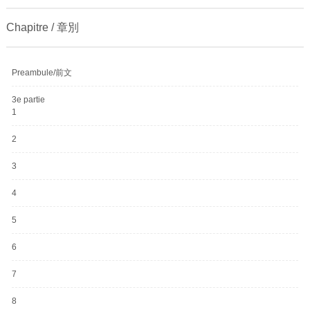
Chapitre / 章別
Preambule/前文
3e partie
1
2
3
4
5
6
7
8