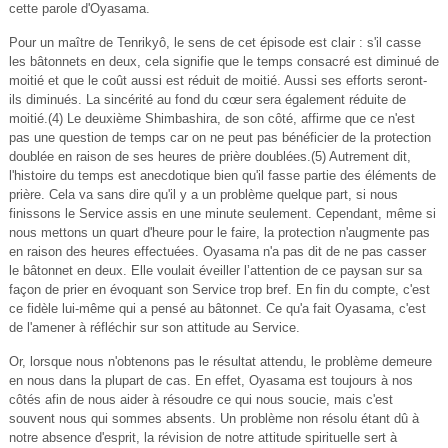
cette parole d'Oyasama.
Pour un maître de Tenrikyô, le sens de cet épisode est clair : s'il casse
les bâtonnets en deux, cela signifie que le temps consacré est diminué de
moitié et que le coût aussi est réduit de moitié. Aussi ses efforts seront-
ils diminués. La sincérité au fond du cœur sera également réduite de
moitié.(4) Le deuxième Shimbashira, de son côté, affirme que ce n'est
pas une question de temps car on ne peut pas bénéficier de la protection
doublée en raison de ses heures de prière doublées.(5) Autrement dit,
l'histoire du temps est anecdotique bien qu'il fasse partie des éléments de
prière. Cela va sans dire qu'il y a un problème quelque part, si nous
finissons le Service assis en une minute seulement. Cependant, même si
nous mettons un quart d'heure pour le faire, la protection n'augmente pas
en raison des heures effectuées. Oyasama n'a pas dit de ne pas casser
le bâtonnet en deux. Elle voulait éveiller l’attention de ce paysan sur sa
façon de prier en évoquant son Service trop bref. En fin du compte, c'est
ce fidèle lui-même qui a pensé au bâtonnet. Ce qu'a fait Oyasama, c'est
de l'amener à réfléchir sur son attitude au Service.
Or, lorsque nous n'obtenons pas le résultat attendu, le problème demeure
en nous dans la plupart de cas. En effet, Oyasama est toujours à nos
côtés afin de nous aider à résoudre ce qui nous soucie, mais c'est
souvent nous qui sommes absents. Un problème non résolu étant dû à
notre absence d'esprit, la révision de notre attitude spirituelle sert à