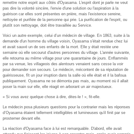
remettre notre esprit aux côtés d'Oyasama. L'esprit dont je parle ne veut
pas dire la volonté sincère, l'envie d'une solution ou l'aspiration à la
guérison car elles sont présentes en prière, mais l'existence sereine,
nettoyée et purifiée de la personne qui prie. La purification de l'esprit, ou
plutôt son nettoyage, doit être travaillée au Service.
Voici un autre exemple, celui d’un médecin de village. En 1863, suite à la
demande d'un homme du village voisin, Oyasama s'était rendue chez lui
et avait sauvé un de ses enfants de la mort. Elle y était restée une
semaine où elle secourut d'autres personnes du village. L'année suivante,
elle retourna au même village pour une quarantaine de jours. Enflammés
par sa venue, les villageois des alentours venaient sans cesse la voir
pour demander son secours. Le médecin, mécontent de sa réputation de
guérisseuse, fît un jour irruption dans la salle où elle était et il la bafoua
publiquement. Oyasama ne se démonta pas mais, au moment où il allait
poser la main sur elle, elle réagit en arborant un air majestueux.
« Si vous avez quelque chose à dire, dites-le ! », fit-elle.
Le médecin posa plusieurs questions pour la contrarier mais les réponses
d’Oyasama étaient tellement intelligibles et lumineuses qu'il finit par se
prosterner devant elle.
La réaction d'Oyasama face à lui est remarquable. D'abord, elle avait