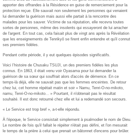
apporter des offrandes à la Résidence en guise de remerciement pour la
protection reçue. Elle sauvait non seulement les personnes qui venaient
lui demander la guérison mais aussi elle partait à la rencontre des
malades pour les sauver. Victime de sa réputation, elle recevra toutes
sortes de personnes, même des insolents qui essayeront de lui arracher
de l'argent. En tout cas, cela faisait plus de vingt ans après la Révélation
que les enseignements de Tenrikyô se firent enfin entendre et qu'il connut
ses premiers fidèles.
Pendant cette période, il y eut quelques épisodes significatifs.
Voici l’histoire de Chusaku TSUJI, un des premiers fidèles les plus
connus. En 1863, il était venu voir Oyasama pour lui demander la
guérison de sa sœur qui souffrait alors d'accès de démence. En ce
temps-là déjà, elle ne sauvait pas que les femmes enceintes. De retour
chez lui, cet homme répétait matin et soir « Namu, Tenri-O-no-mikoto,
namu, Tenri-O-no-mikoto... » Pourtant, il n'obtenait pas le résultat
souhaité. Il est donc retourné chez elle et lui a redemandé son secours.
« Le Service est trop bref », a-t-elle répondu.
À l'époque, le Service consistait simplement à psalmodier le nom de Dieu.
Le nombre de fois qu'il fallait le répéter n'était pas défini, et l'on mesurait
le temps de la prière à celui que prenait un bâtonnet d'encens pour brûler.