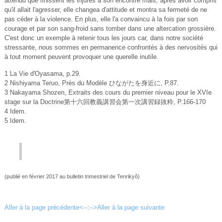
attendu que finissent les injures à son encontre mais, après avoir compris
qu'il allait l'agresser, elle changea d'attitude et montra sa fermeté de ne
pas céder à la violence. En plus, elle l'a convaincu à la fois par son
courage et par son sang-froid sans tomber dans une altercation grossière.
C'est donc un exemple à retenir tous les jours car, dans notre société
stressante, nous sommes en permanence confrontés à des nervosités qui
à tout moment peuvent provoquer une querelle inutile.
1 La Vie d'Oyasama, p.29.
2 Nishiyama Teruo, Près du Modèle ひながたを身近に, P.87.
3 Nakayama Shozen, Extraits des cours du premier niveau pour le XVIe
stage sur la Doctrine第十六回教義講習会第一次講習録抜粋, P.166-170
4 Idem.
5 Idem.
(publié en février 2017 au bulletin trimestriel de Tenrikyô)
Aller à la page précédente<--
:
-->Aller à la page suivante