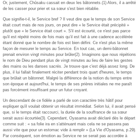
Or, justement, Chûsaku cassait en deux les bâtonnets.(1) Alors, il a arrêté
de les casser pour prier et sa sœur s'est bien rétablie.
Que signifie-t-il, le Service bref ? Il veut dire que le temps de son Service
était court mais de nos jours, on peut dire « le Service était précipité »
plutôt que « le Service était court ». S'il est écourté, ce n'est pas parce
qu'il est répété moins de fois mais qu’il est fait à une cadence accélérée
étant donné que le nombre de fois est bien défini. Ce n'est plus la même
façon de mesurer le temps au Service. En tout cas, un demi-bâtonnet
prenait environ vingt minutes pour brûler(2). Imaginons que nous répétions
le nom de Dieu pendant plus de vingt minutes au lieu de faire les gestes
des mains ou les danses sacrés. Je trouve que c'est déjà assez long. De
plus, il lui fallait finalement réciter pendant trois quart d'heures, le temps
que brûlait un bâtonnet. Malgré la différence de la notion du temps entre
son époque et aujourd'hui, le temps de ses prières initiales ne me paraît
pas forcément insuffisant pour un futur croyant.
Un descendant de ce fidèle a parlé de son caractère très hâtif pour
expliquer qu'il voulait obtenir un résultat immédiat. Selon lui, il avait pensé
que, si le temps était raccourci, la durée de la souffrance de sa sœur
serait aussi écourtée(3). Cependant, Oyasama avait déclaré dès le départ
comme suit : « sa folie ira en s'atténuant mais cela ne se passera pas
aussi vite que pour un estomac vide à remplir » (La Vie d'Oyasama, p.29).
Par conséquent, son émotion au Service ne se serait pas accordée à