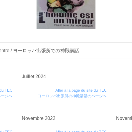
urope Centre / ヨーロッパ出張所での神殿講話
Juillet 2024
e du TEC
Aller à la page du site du TEC
ページへ
ヨーロッパ出張所の神殿講話のページへ
Novembre 2022
Novemb