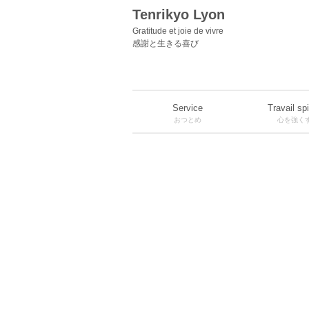
Tenrikyo Lyon
Gratitude et joie de vivre
感謝と生きる喜び
Service
Travail spi
おつとめ
心を強く